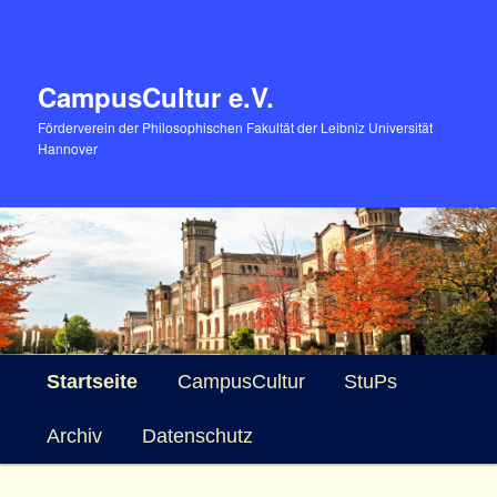
CampusCultur e.V.
Förderverein der Philosophischen Fakultät der Leibniz Universität
Hannover
Hauptmenü
Zum
Zum
Startseite
CampusCultur
StuPs
primären
sekundären
Archiv
Datenschutz
Inhalt
Inhalt