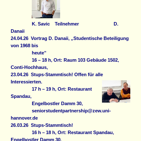
K. Savic Teilnehmer
D.
Danaii
24.04.26
Vortrag D. Danaii, „Studentische Beteiligung
von 1968 bis
heute“
16 – 18 h, Ort: Raum 103 Gebäude 1502,
Conti-Hochhaus,
23.04.26
Stups-Stammtisch! Offen für alle
Interessierten.
17 h – 19 h, Ort: Restaurant
Spandau,
Engelbostler Damm 30,
seniorstudentpartnership@zew.uni-
hannover.de
26.03.26
Stups-Stammtisch!
16 h – 18 h, Ort: Restaurant Spandau,
Engelbostler Damm 30,