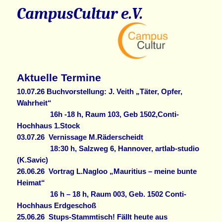
CampusCultur e.V.
springen
springen
Aktuelle Termine
10.07.26
Buchvorstellung: J. Veith „Täter, Opfer,
Wahrheit“
16h -18 h, Raum 103, Geb 1502,Conti-
Hochhaus 1.Stock
03.07.26
Vernissage M.Räderscheidt
18:30 h, Salzweg 6, Hannover, artlab-studio
(K.Savic)
26.06.26
Vortrag L.Nagloo „Mauritius – meine bunte
Heimat“
16 h – 18 h, Raum 003, Geb. 1502 Conti-
Hochhaus Erdgeschoß
25.06.26
Stups-Stammtisch! Fällt heute aus